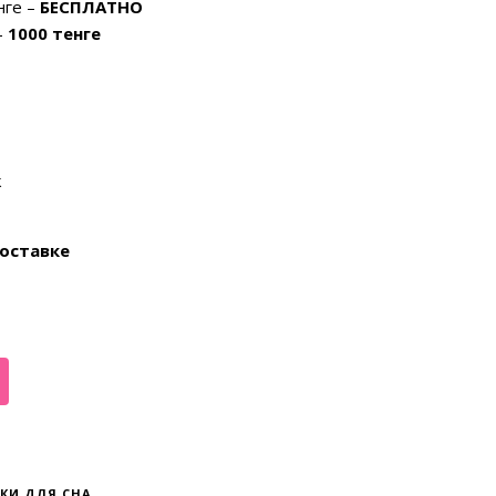
нге –
БЕСПЛАТНО
–
1000 тенге
k
оставке
КИ ДЛЯ СНА