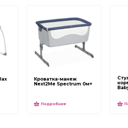
Сту
lax
Кроватка-манеж
корм
Next2Me Spectrum 0м+
Bab
Подробнее
П