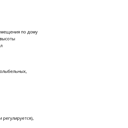
ремещения по дому
 высоты
ол
колыбельных,
и регулируется),