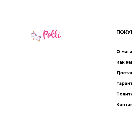
ПОКУ
О маг
Как за
Достав
Гарант
Полит
Конта