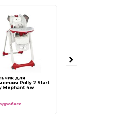
льчик для
Стульчик для
ления Polly 2 Start
кормления Polly Mag
y Elephant 4w
Relax Cocoa
одробнее
Подробнее